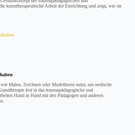
 im Gesamtkonzept der traumapädagogischen und
 die kunsttherapeutische Arbeit der Einrichtung und zeigt, wie sie
Vorhaben
rhaben
l wie Malen, Zeichnen oder Modellieren nutzt, um seelische
 Kunsttherapie fest in das traumapädagogische und
 arbeiten Hand in Hand mit den Pädagogen und anderen
en.