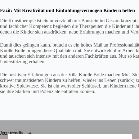
Fazit: Mit Kreativität und Einfühlungsvermögen Kindern helfen
Die Kunsttherapie ist ein unverzichtbarer Baustein im Gesamtkonzept d
und fachlicher Kompetenz begleiten die Therapeuten die Kinder auf i
denen die Kinder sich ausdrücken, neue Erfahrungen machen und Vert
Damit dies gelingen kann, braucht es ein hohes Maß an Professionalität
Knolle Bolle bringen diese Qualitäten mit. Sie entwickeln ihre Arbeit k
und tauschen sich intensiv mit den anderen Fachkräften aus. Nur so ka
Unterstützung erhalten.
Die positiven Erfahrungen aus der Villa Knolle Bolle machen Mut. Sie 
schwer traumatisierten Kindern zu helfen, wieder ins Leben (zurück) zu
kreative Spielwiese. Sie ist ein wertvoller Schlüssel, um Kindern neu
sie ihre Stärken und Potenziale entfalten können.
Jetzt trendig