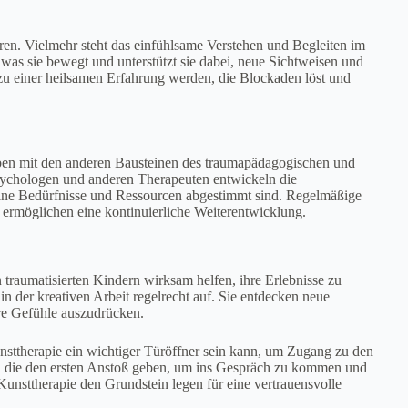
ieren. Vielmehr steht das einfühlsame Verstehen und Begleiten im
 was sie bewegt und unterstützt sie dabei, neue Sichtweisen und
zu einer heilsamen Erfahrung werden, die Blockaden löst und
woben mit den anderen Bausteinen des traumapädagogischen und
sychologen und anderen Therapeuten entwickeln die
seine Bedürfnisse und Ressourcen abgestimmt sind. Regelmäßige
 ermöglichen eine kontinuierliche Weiterentwicklung.
 traumatisierten Kindern wirksam helfen, ihre Erlebnisse zu
n der kreativen Arbeit regelrecht auf. Sie entdecken neue
re Gefühle auszudrücken.
nsttherapie ein wichtiger Türöffner sein kann, um Zugang zu den
ke, die den ersten Anstoß geben, um ins Gespräch zu kommen und
sttherapie den Grundstein legen für eine vertrauensvolle